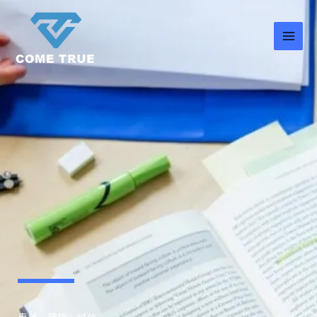
跳
至
主
要
內
容