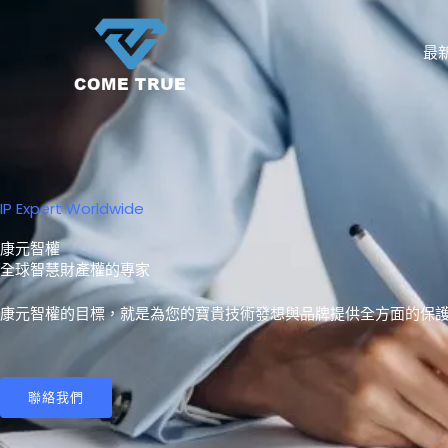
跳
至
最
主
要
內
容
IP Expert Worldwide
康元智權
全球智慧財產權的專家
康元智權的目標，就是為您的寶貴技術發想與品牌提供全方面的保
聯絡我們